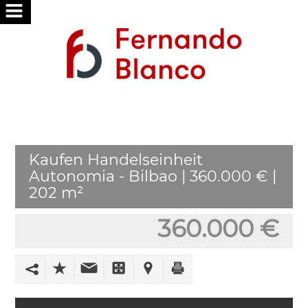
HOME
ÜBER
UNS
SERVICES
Kaufen Handelseinheit
WIR
Autonomia - Bilbao | 360.000 € |
FÜR
202 m²
SIE
SUCHE
360.000 €
PUBLISH
IHR
HAUS