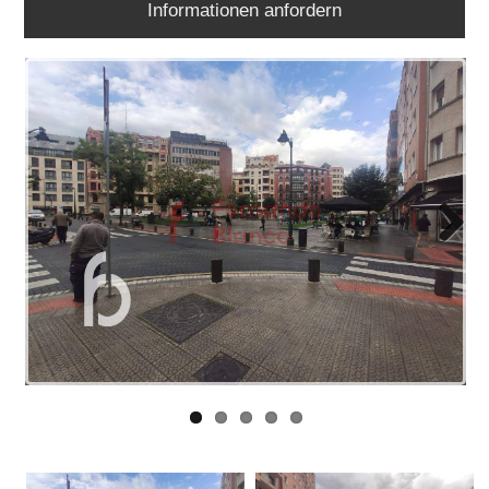
Informationen anfordern
ARBEITEN
SIE
MIT
UNS
LINKS
BLOG
KONTAKT
Next