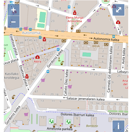
+
⤢
−
i