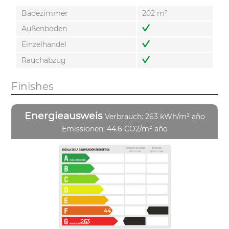
Badezimmer
202 m²
Außenboden
Einzelhandel
Rauchabzug
Finishes
Energieausweis
Verbrauch: 263 kWh/m² año
Emissionen: 44.6 CO2/m² año
44.6
263