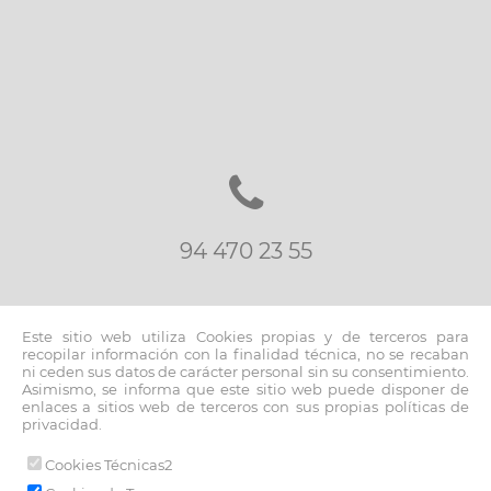
94 470 23 55
Este sitio web utiliza Cookies propias y de terceros para
recopilar información con la finalidad técnica, no se recaban
ni ceden sus datos de carácter personal sin su consentimiento.
Asimismo, se informa que este sitio web puede disponer de
inmo@fernandoblancoapi.com
enlaces a sitios web de terceros con sus propias políticas de
privacidad.
Cookies Técnicas2
© 2026 www.fernandoblancoapi.com |