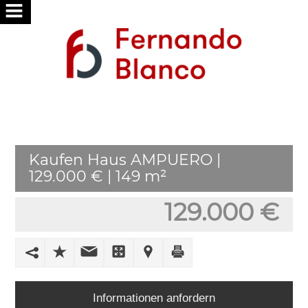
HOME
ÜBER
UNS
SERVICES
Kaufen Haus AMPUERO |
WIR
129.000 € | 149 m²
FÜR
SIE
129.000 €
SUCHE
PUBLISH
IHR
HAUS
Informationen anfordern