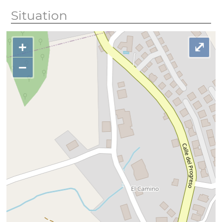
Situation
+
⤢
−