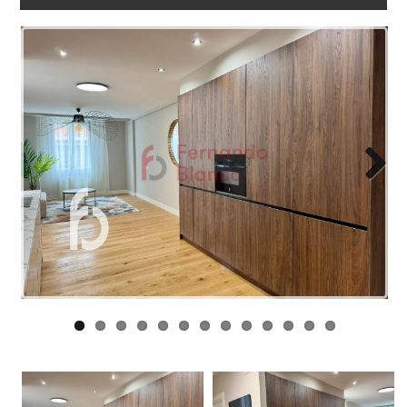
ARBEITEN
SIE
MIT
UNS
LINKS
BLOG
Next
KONTAKT