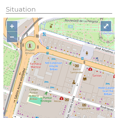
Situation
+
⤢
−