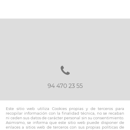
94 470 23 55
Este sitio web utiliza Cookies propias y de terceros para
recopilar información con la finalidad técnica, no se recaban
ni ceden sus datos de carácter personal sin su consentimiento.
Asimismo, se informa que este sitio web puede disponer de
inmo@fernandoblancoapi.com
enlaces a sitios web de terceros con sus propias políticas de