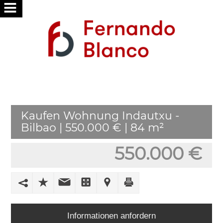
HOME
ÜBER
UNS
SERVICES
Kaufen Wohnung Indautxu -
WIR
Bilbao | 550.000 € | 84 m²
FÜR
SIE
550.000 €
SUCHE
PUBLISH
IHR
HAUS
Informationen anfordern