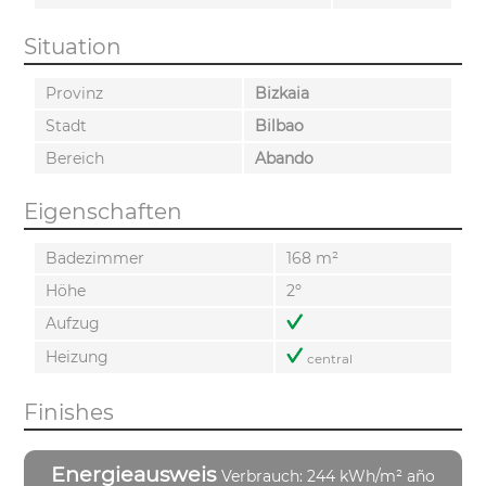
Situation
Provinz
Bizkaia
Stadt
Bilbao
Bereich
Abando
Eigenschaften
Badezimmer
168 m²
Höhe
2º
Aufzug
Heizung
central
Finishes
Energieausweis
Verbrauch: 244 kWh/m² año