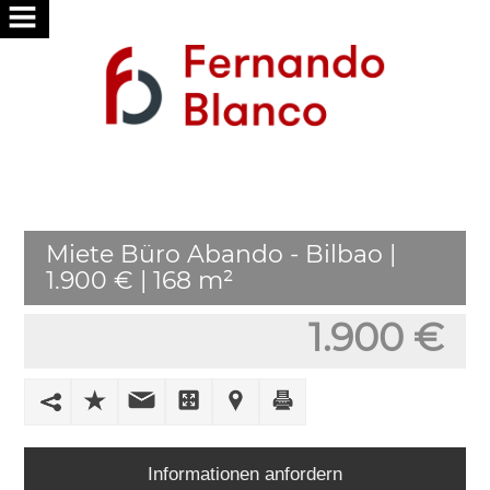
HOME
ÜBER
UNS
SERVICES
Miete Büro Abando - Bilbao |
WIR
1.900 € | 168 m²
FÜR
SIE
1.900 €
SUCHE
PUBLISH
IHR
HAUS
Informationen anfordern