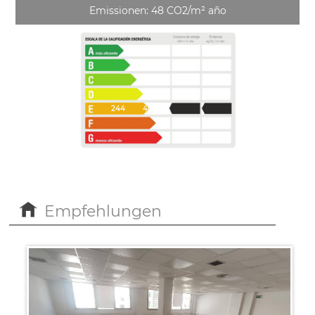
Emissionen: 48 CO2/m² año
244
48
Empfehlungen