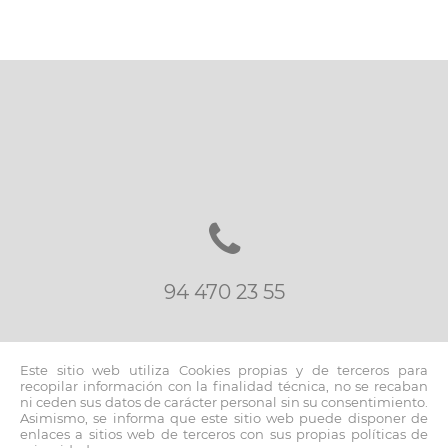
ARBEITEN
SIE
MIT
UNS
LINKS
BLOG
KONTAKT
94 470 23 55
Este sitio web utiliza Cookies propias y de terceros para
recopilar información con la finalidad técnica, no se recaban
ni ceden sus datos de carácter personal sin su consentimiento.
Asimismo, se informa que este sitio web puede disponer de
inmo@fernandoblancoapi.com
enlaces a sitios web de terceros con sus propias políticas de