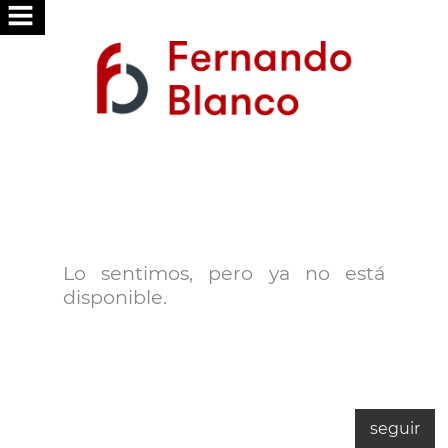
HOME
ÜBER
UNS
SERVICES
WIR
FÜR
Lo sentimos, pero ya no está
SIE
disponible.
SUCHE
PUBLISH
IHR
HAUS
seguir