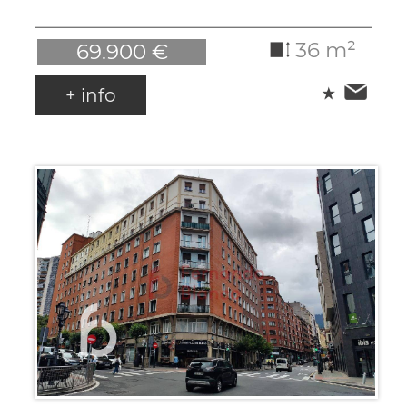
36 m²
69.900 €
+ info