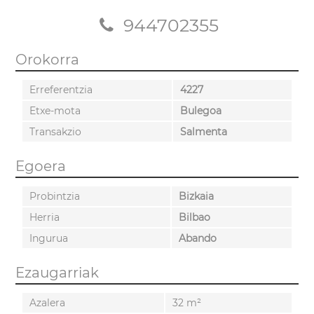
944702355
Orokorra
Erreferentzia
4227
Etxe-mota
Bulegoa
Transakzio
Salmenta
Egoera
Probintzia
Bizkaia
Herria
Bilbao
Ingurua
Abando
Ezaugarriak
Azalera
32 m²