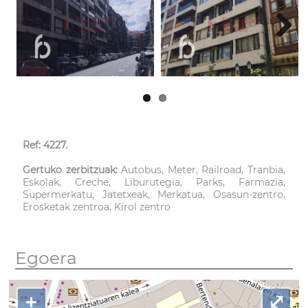
Next
Ref: 4227.
Gertuko zerbitzuak:
Autobus, Meter, Railroad, Tranbia,
Eskolak, Creche, Liburutegia, Parks, Farmazia,
Supermerkatu, Jatetxeak, Merkatua, Osasun-zentro,
Erosketak zentroa, Kirol zentro
Egoera
+
⤢