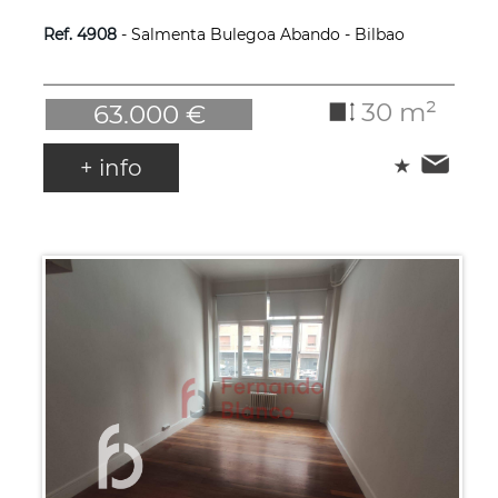
Ref. 4908
- Salmenta Bulegoa Abando - Bilbao
30 m²
63.000 €
+ info