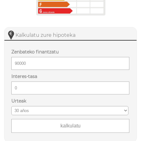
Kalkulatu zure hipoteka
Zenbateko finantzatu
Interes-tasa
Urteak