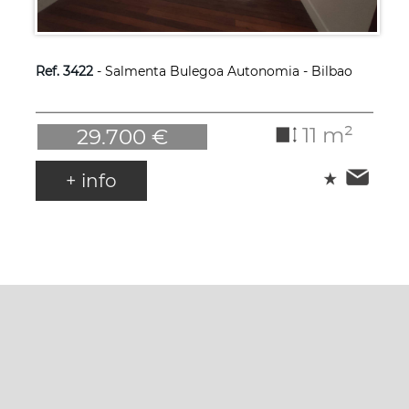
Ref. 3422
- Salmenta Bulegoa Autonomia - Bilbao
11 m²
29.700 €
+ info