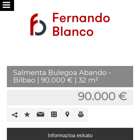
HASI
GU
ZERBITZUAK
ZURE
Salmenta Bulegoa Abando -
BILA
Bilbao | 90.000 € | 32 m²
ZAITUGU
90.000 €
ARGITARATU
ZURE
ETXEA
GUREKIN
Informazioa eskatu
LAN