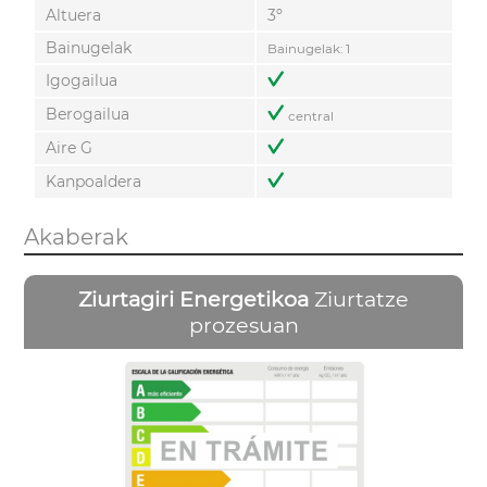
Altuera
3º
Bainugelak
Bainugelak: 1
Igogailua
Berogailua
central
Aire G
Kanpoaldera
Akaberak
Ziurtagiri Energetikoa
Ziurtatze
prozesuan