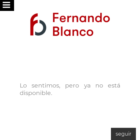
HASI
GU
ZERBITZUAK
ZURE
BILA
ZAITUGU
Lo sentimos, pero ya no está
disponible.
ARGITARATU
ZURE
ETXEA
GUREKIN
seguir
LAN