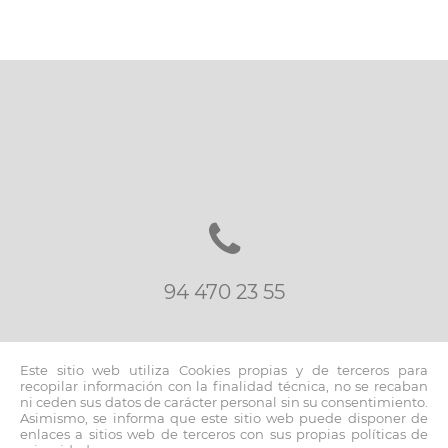
LOTURAK
BLOG
KONTAKTUA
94 470 23 55
Este sitio web utiliza Cookies propias y de terceros para
recopilar información con la finalidad técnica, no se recaban
ni ceden sus datos de carácter personal sin su consentimiento.
Asimismo, se informa que este sitio web puede disponer de
inmo@fernandoblancoapi.com
enlaces a sitios web de terceros con sus propias políticas de