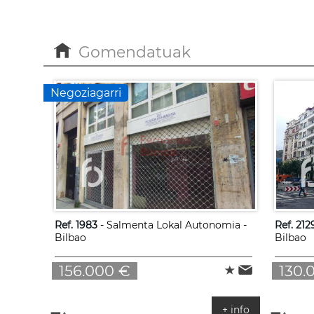
Gomendatuak
Negoziagarri
Ref. 1983
- Salmenta Lokal Autonomia -
Ref. 212
Bilbao
Bilbao
156.000 €
130.
+ info