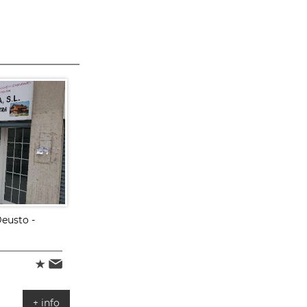
eusto -
+ info