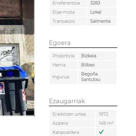
Erreferentzia
3283
Etxe-mota
Lokal
Transakzio
Salmenta
Egoera
Probintzia
Bizkaia
Herria
Bilbao
Begoña
Ingurua
Santutxu
Ezaugarriak
Eraikitzen urtea
1972
Azalera
149 m²
Kanpoaldera