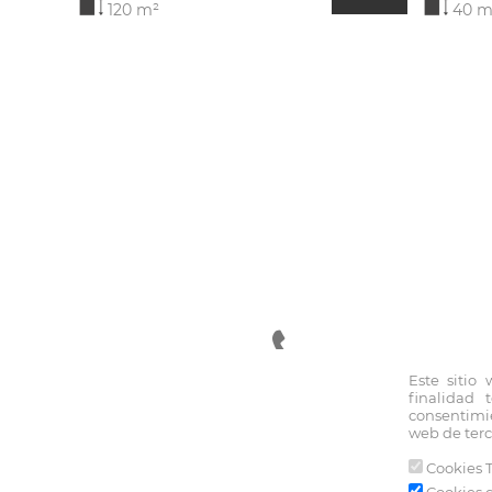
120 m²
40 m
Este sitio
finalidad 
94 470 23 55
consentimie
web de terc
Cookies T