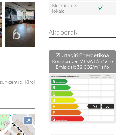
Merkataritza-
lokala
Akaberak
Ziurtagiri Energetikoa
Kontsumoa: 173 kWh/m² año
Emisioak: 36 CO2/m² año
un-zentro, Kirol
173
36
⤢