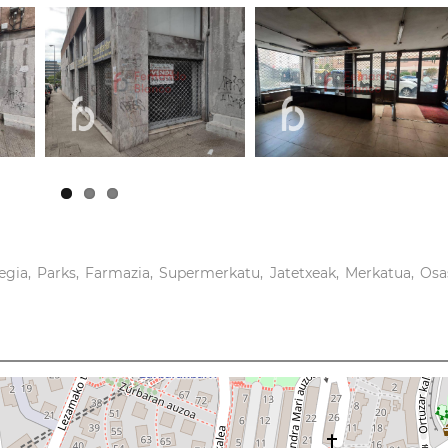
egia, Parks, Farmazia, Supermerkatu, Jatetxeak, Merkatua, Osas