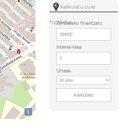
Kalkulatu zure
hipoteka
Zenbateko finantzatu
Interes-tasa
Urteak
i