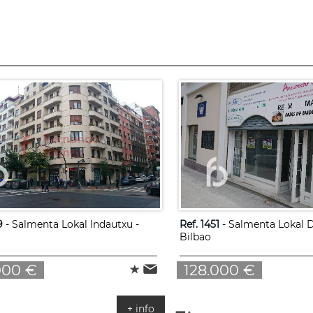
9
- Salmenta Lokal Indautxu -
Ref. 1451
- Salmenta Lokal D
Bilbao
000 €
128.000 €
+ info