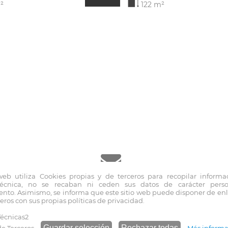
²
122 m²
 web utiliza Cookies propias y de terceros para recopilar informa
técnica, no se recaban ni ceden sus datos de carácter pers
inmo@fernandoblancoapi.com
nto. Asimismo, se informa que este sitio web puede disponer de enla
eros con sus propias políticas de privacidad.
écnicas2