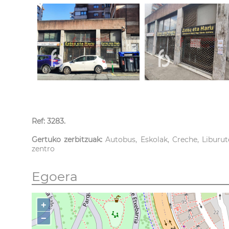
Ref: 3283.
Gertuko zerbitzuak:
Autobus, Eskolak, Creche, Liburut
zentro
Egoera
+
−