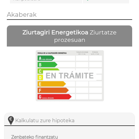
Akaberak
Ziurtagiri Energetikoa
Ziurtatze
prozesuan
Kalkulatu zure hipoteka
Zenbateko finantzatu