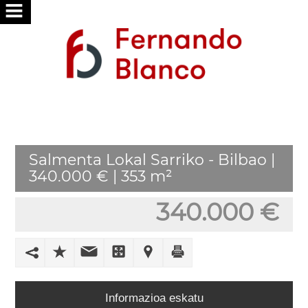
HASI
GU
ZERBITZUAK
ZURE
Salmenta Lokal Sarriko - Bilbao |
BILA
340.000 € | 353 m²
ZAITUGU
340.000 €
ARGITARATU
ZURE
ETXEA
GUREKIN
Informazioa eskatu
LAN