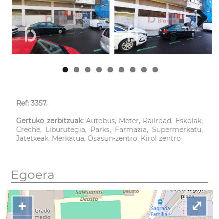
Next
Ref: 3357.
Gertuko zerbitzuak:
Autobus, Meter, Railroad, Eskolak,
Creche, Liburutegia, Parks, Farmazia, Supermerkatu,
Jatetxeak, Merkatua, Osasun-zentro, Kirol zentro
Egoera
+
⤢