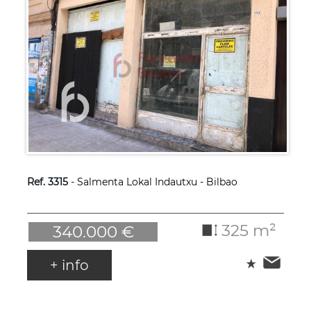
Ref. 3315
- Salmenta Lokal Indautxu - Bilbao
325 m²
340.000 €
+ info