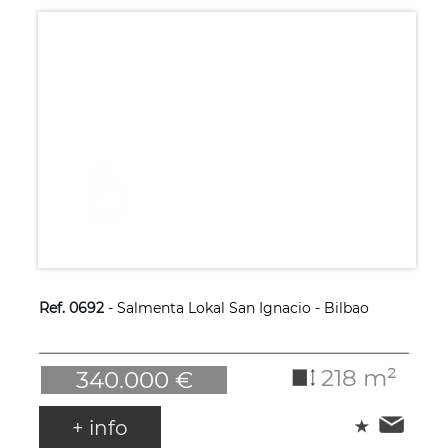
Ref. 0692
- Salmenta Lokal San Ignacio - Bilbao
218 m²
340.000 €
+ info