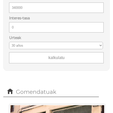
Interes-tasa
Urteak
Gomendatuak