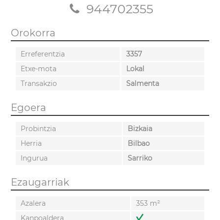
944702355
Orokorra
Erreferentzia
3357
Etxe-mota
Lokal
Transakzio
Salmenta
Egoera
Probintzia
Bizkaia
Herria
Bilbao
Ingurua
Sarriko
Ezaugarriak
Azalera
353 m²
Kanpoaldera