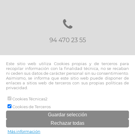
94 470 23 55
Este sitio web utiliza Cookies propias y de terceros para
recopilar información con la finalidad técnica, no se recaban
ni ceden sus datos de carácter personal sin su consentimiento.
Asimismo, se informa que este sitio web puede disponer de
inmo@fernandoblancoapi.com
enlaces a sitios web de terceros con sus propias políticas de
privacidad.
Cookies Técnicas2
© 2026 www.fernandoblancoapi.com |
Cookies de Terceros
Aviso legal y política de privacidad
|
Política de cookies
Más información