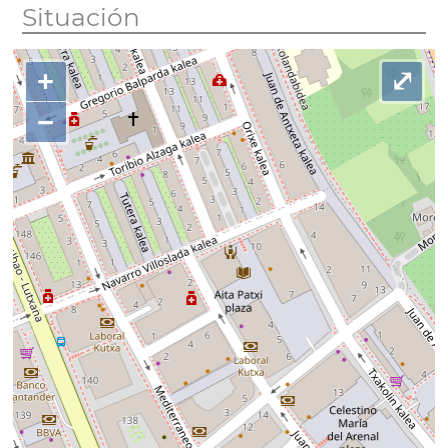
Situación
+
⤢
−