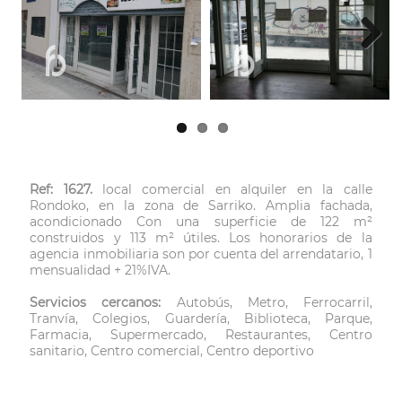
Next
Ref: 1627.
local comercial en alquiler en la calle
Rondoko, en la zona de Sarriko. Amplia fachada,
acondicionado Con una superficie de 122 m²
construidos y 113 m² útiles. Los honorarios de la
agencia inmobiliaria son por cuenta del arrendatario, 1
mensualidad + 21%IVA.
Servicios cercanos:
Autobús, Metro, Ferrocarril,
Tranvía, Colegios, Guardería, Biblioteca, Parque,
Farmacia, Supermercado, Restaurantes, Centro
sanitario, Centro comercial, Centro deportivo