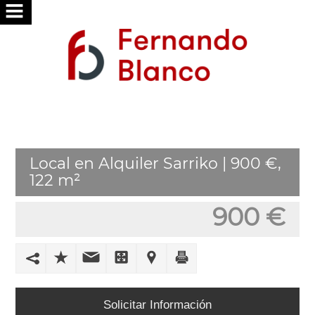
INICIO
NOSOTROS
SERVICIOS
BUSCAMOS
Local en Alquiler Sarriko | 900 €,
POR
122 m²
TI
900 €
PUBLICA
TU
VIVIENDA
TRABAJA
Solicitar Información
CON