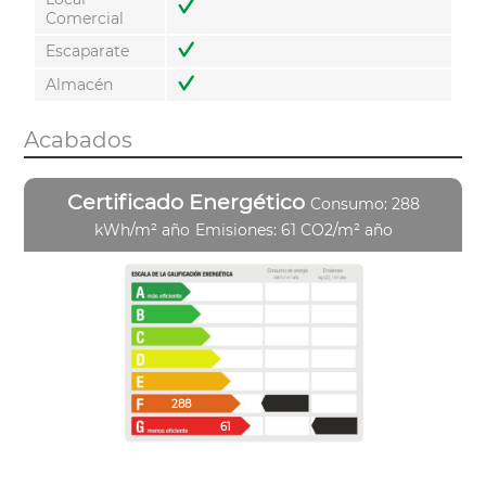
Comercial
Escaparate
Almacén
Acabados
Certificado Energético
Consumo: 288
kWh/m² año
Emisiones: 61 CO2/m² año
288
61