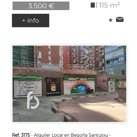
115 m²
3.500 €
+ info
Ref. 3175
- Alquiler Local en Begoña Santutxu -