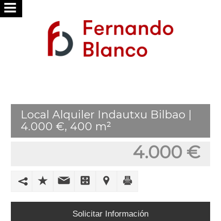
INICIO
NOSOTROS
SERVICIOS
BUSCAMOS
Local Alquiler Indautxu Bilbao |
POR
4.000 €, 400 m²
TI
4.000 €
PUBLICA
TU
VIVIENDA
TRABAJA
Solicitar Información
CON