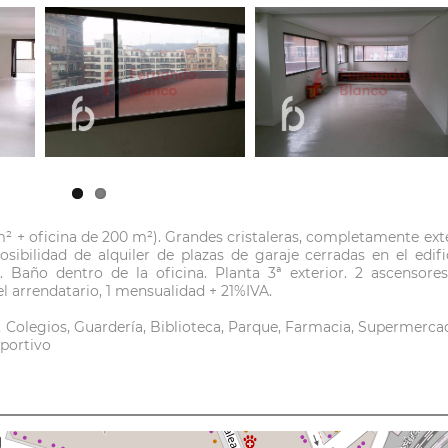
² + oficina de 200 m²). Grandes cristaleras, completamente exte
sibilidad de alquiler de plazas de garaje cerradas en el edifi
. Baño dentro de la oficina. Planta 3ª exterior. 2 ascensore
l arrendatario, 1 mensualidad + 21%IVA.
a, Colegios, Guardería, Biblioteca, Parque, Farmacia, Supermerca
eportivo