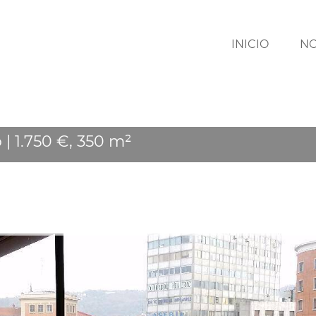
INICIO
N
 | 1.750 €, 350 m²