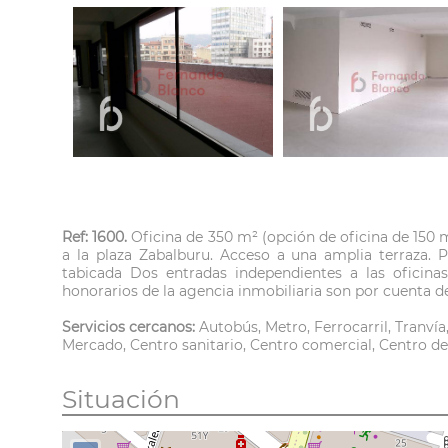
Ref: 1600.
Oficina de 350 m² (opción de oficina de 150 m
a la plaza Zabalburu. Acceso a una amplia terraza. Po
tabicada Dos entradas independientes a las oficinas
honorarios de la agencia inmobiliaria son por cuenta de
Servicios cercanos:
Autobús, Metro, Ferrocarril, Tranví
Mercado, Centro sanitario, Centro comercial, Centro d
Situación