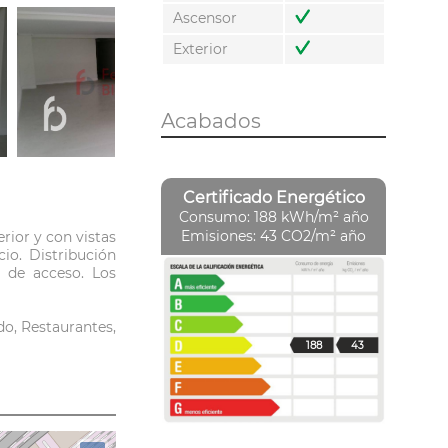
Ascensor
Exterior
Acabados
Certificado Energético
Consumo: 188 kWh/m² año
Emisiones: 43 CO2/m² año
rior y con vistas
cio. Distribución
s de acceso. Los
do, Restaurantes,
188
43