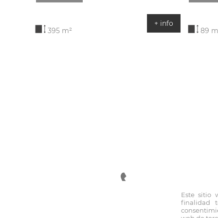
+ info
395 m²
89 m
Este sitio
finalidad 
94 470 23 55
consentimie