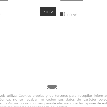
+ info
²
160 m²
 web utiliza Cookies propias y de terceros para recopilar informa
técnica, no se recaban ni ceden sus datos de carácter pers
inmo@fernandoblancoapi.com
nto. Asimismo, se informa que este sitio web puede disponer de enla