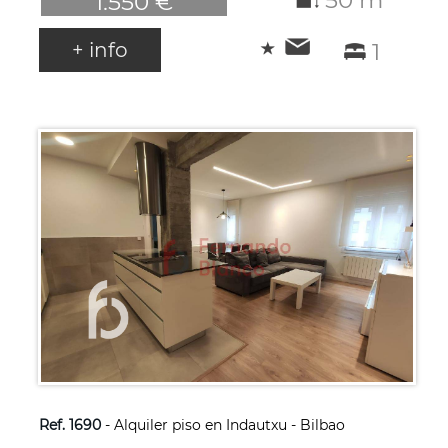
50 m²
1.550 €
+ info
1
Ref. 1690
- Alquiler piso en Indautxu - Bilbao