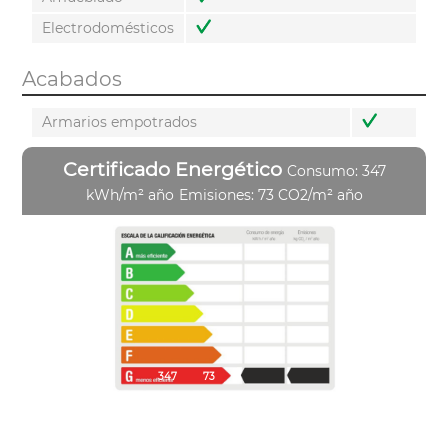
Electrodomésticos
Acabados
Armarios empotrados
Certificado Energético
Consumo: 347
kWh/m² año
Emisiones: 73 CO2/m² año
347
73