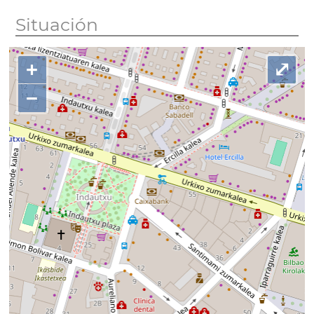
Situación
+
⤢
−