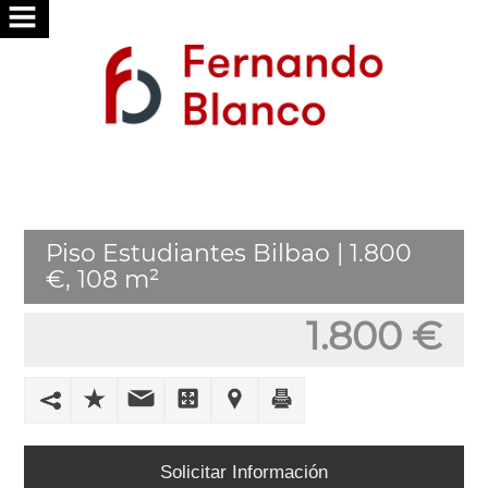
INICIO
NOSOTROS
SERVICIOS
BUSCAMOS
Piso Estudiantes Bilbao | 1.800
POR
€, 108 m²
TI
1.800 €
PUBLICA
TU
VIVIENDA
TRABAJA
Solicitar Información
CON