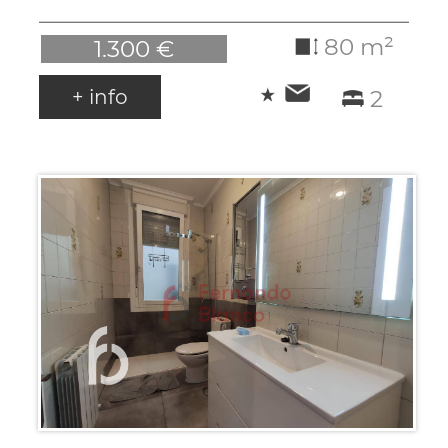
80 m²
1.300 €
+ info
2