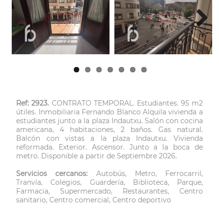
Next
Ref: 2923.
CONTRATO TEMPORAL. Estudiantes. 95 m2
útiles. Inmobiliaria Fernando Blanco Alquila vivienda a
estudiantes junto a la plaza Indautxu. Salón con cocina
americana, 4 habitaciones, 2 baños. Gas natural.
Balcón con vistas a la plaza Indautxu. Vivienda
reformada. Exterior. Ascensor. Junto a la boca de
metro. Disponible a partir de Septiembre 2026.
Servicios cercanos:
Autobús, Metro, Ferrocarril,
Tranvía, Colegios, Guardería, Biblioteca, Parque,
Farmacia, Supermercado, Restaurantes, Centro
sanitario, Centro comercial, Centro deportivo