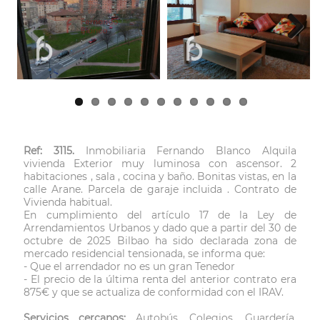
Next
Ref: 3115.
Inmobiliaria Fernando Blanco Alquila
vivienda Exterior muy luminosa con ascensor. 2
habitaciones , sala , cocina y baño. Bonitas vistas, en la
calle Arane. Parcela de garaje incluida . Contrato de
Vivienda habitual.
En cumplimiento del artículo 17 de la Ley de
Arrendamientos Urbanos y dado que a partir del 30 de
octubre de 2025 Bilbao ha sido declarada zona de
mercado residencial tensionada, se informa que:
- Que el arrendador no es un gran Tenedor
- El precio de la última renta del anterior contrato era
875€ y que se actualiza de conformidad con el IRAV.
Servicios cercanos:
Autobús, Colegios, Guardería,