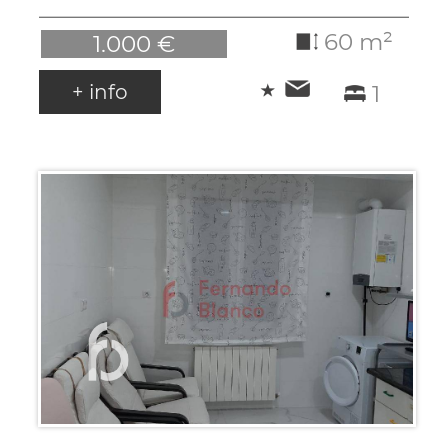
60 m²
1.000 €
+ info
1