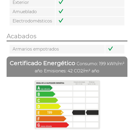
Exterior
Amueblado
Electrodomésticos
Acabados
Armarios empotrados
Certificado Energético
Consumo: 199 kWh/m²
año
Emisiones: 42 CO2/m² año
199
42