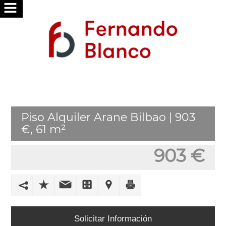
INICIO
NOSOTROS
SERVICIOS
BUSCAMOS
Piso Alquiler Arane Bilbao | 903
POR
€, 61 m²
TI
903 €
PUBLICA
TU
VIVIENDA
TRABAJA
Solicitar Información
CON