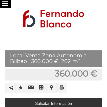
INICIO
NOSOTROS
SERVICIOS
BUSCAMOS
Local Venta Zona Autonomia
POR
Bilbao | 360.000 €, 202 m²
TI
360.000 €
PUBLICA
TU
VIVIENDA
TRABAJA
Solicitar Información
CON