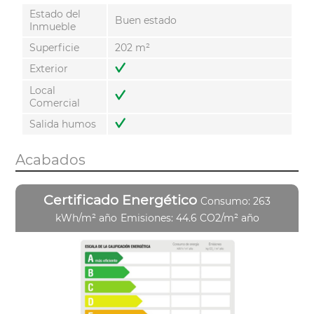
Estado del
Buen estado
Inmueble
Superficie
202 m²
Exterior
Local
Comercial
Salida humos
Acabados
Certificado Energético
Consumo: 263
kWh/m² año
Emisiones: 44.6 CO2/m² año