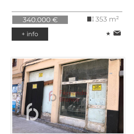
353 m²
340.000 €
+ info