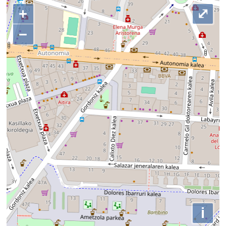
+
⤢
−
i