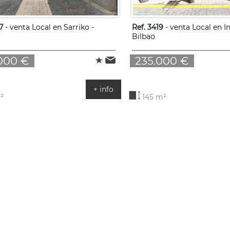
7
- venta Local en Sarriko -
Ref. 3419
- venta Local en I
Bilbao
000 €
235.000 €
+ info
²
145 m²