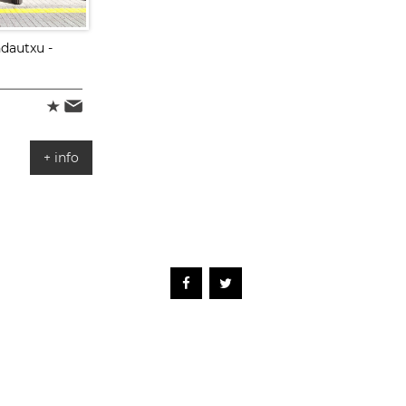
ndautxu -
+ info