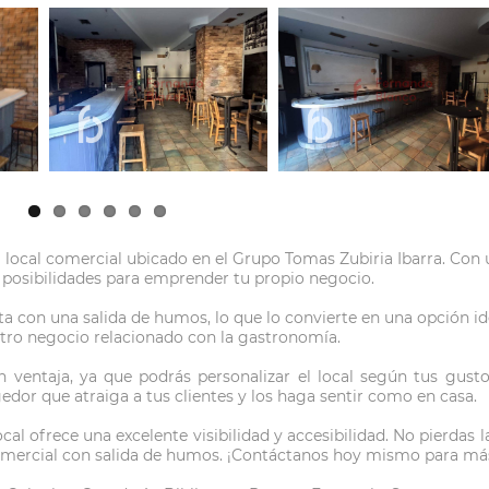
 local comercial ubicado en el Grupo Tomas Zubiria Ibarra. Con 
 posibilidades para emprender tu propio negocio.
 con una salida de humos, lo que lo convierte en una opción id
 otro negocio relacionado con la gastronomía.
ventaja, ya que podrás personalizar el local según tus gusto
edor que atraiga a tus clientes y los haga sentir como en casa.
cal ofrece una excelente visibilidad y accesibilidad. No pierdas 
l comercial con salida de humos. ¡Contáctanos hoy mismo para má