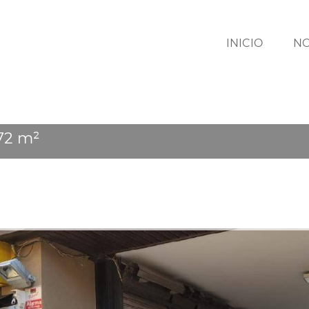
INICIO
N
 72 m²