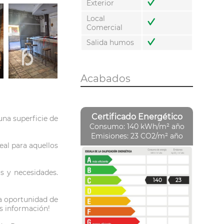
Exterior
Local
Comercial
Salida humos
Acabados
Certificado Energético
una superficie de
Consumo: 140 kWh/m² año
Emisiones: 23 CO2/m² año
eal para aquellos
s y necesidades.
140
23
la oportunidad de
s información!