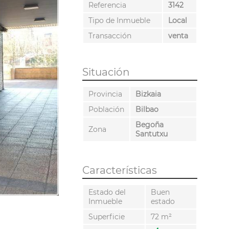
Referencia
3142
Tipo de Inmueble
Local
Transacción
venta
Situación
Provincia
Bizkaia
Población
Bilbao
Begoña
Zona
Santutxu
Características
Estado del
Buen
Inmueble
estado
Superficie
72 m²