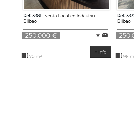
Ref. 3381
- venta Local en Indautxu -
Ref. 333
Bilbao
Bilbao
250.000 €
250.
+ info
70 m²
98 m