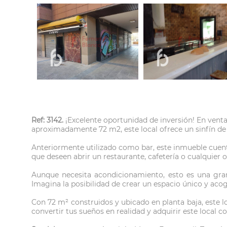
Ref: 3142.
¡Excelente oportunidad de inversión! En venta
aproximadamente 72 m2, este local ofrece un sinfín de
Anteriormente utilizado como bar, este inmueble cuenta
que deseen abrir un restaurante, cafetería o cualquier
Aunque necesita acondicionamiento, esto es una gran 
Imagina la posibilidad de crear un espacio único y acog
Con 72 m² construidos y ubicado en planta baja, este lo
convertir tus sueños en realidad y adquirir este loca