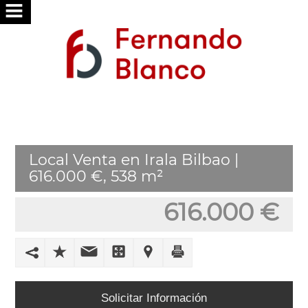
INICIO
NOSOTROS
SERVICIOS
BUSCAMOS
Local Venta en Irala Bilbao |
POR
616.000 €, 538 m²
TI
616.000 €
PUBLICA
TU
VIVIENDA
TRABAJA
Solicitar Información
CON