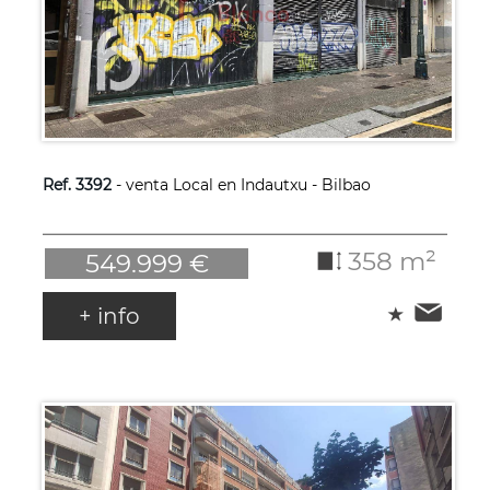
Ref. 3392
- venta Local en Indautxu - Bilbao
358 m²
549.999 €
+ info