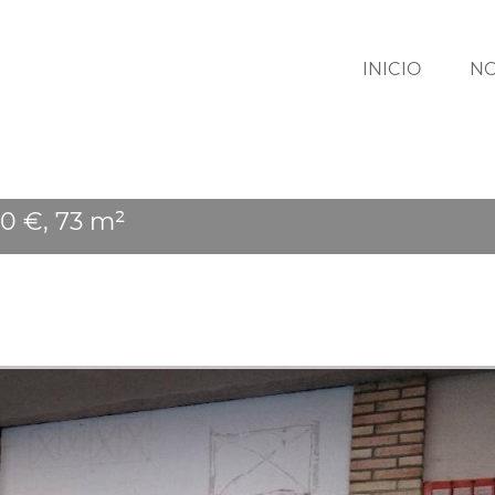
INICIO
N
00 €, 73 m²