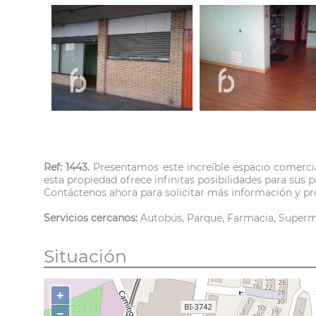
Ref: 1443.
Presentamos este increíble espacio comerci
esta propiedad ofrece infinitas posibilidades para sus 
Contáctenos ahora para solicitar más información y p
Servicios cercanos:
Autobús, Parque, Farmacia, Super
Situación
+
−