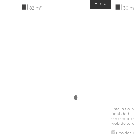
+ info
82 m²
30 m
Este sitio
finalidad 
94 470 23 55
consentimie
web de terc
Cookies T