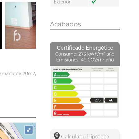
Exterior
Acabados
Certificado Energético
Consumo: 275 kWh/m² año
Emisiones: 46 CO2/m² año
 tamaño de 70m2,
275
46
⤢
Calcula tu hipoteca