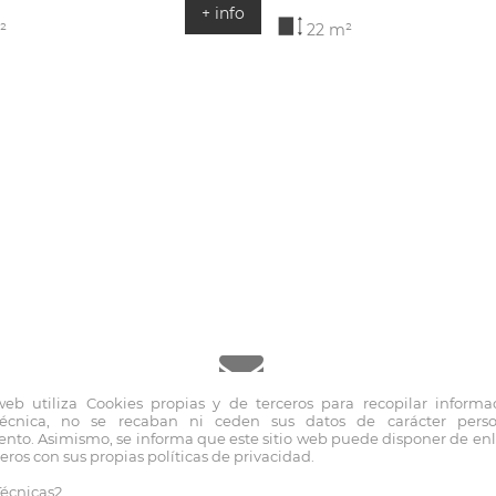
+ info
²
22 m²
 web utiliza Cookies propias y de terceros para recopilar informa
técnica, no se recaban ni ceden sus datos de carácter pers
inmo@fernandoblancoapi.com
nto. Asimismo, se informa que este sitio web puede disponer de enla
eros con sus propias políticas de privacidad.
écnicas2