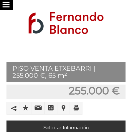
INICIO
NOSOTROS
SERVICIOS
BUSCAMOS
PISO VENTA ETXEBARRI |
POR
255.000 €, 65 m²
TI
255.000 €
PUBLICA
TU
VIVIENDA
TRABAJA
Solicitar Información
CON