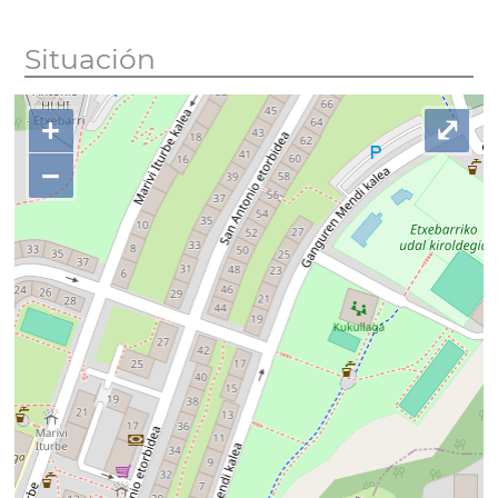
Situación
+
⤢
−