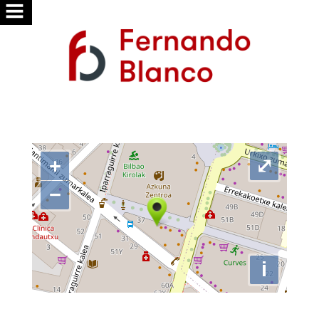
ACCUEIL
NOUS
SERVICES
RECHERCHONS
+
⤢
VOUS
−
PUBLIER
VOTRE
MAISON
i
TRAVAILLER
AVEC
NOUS