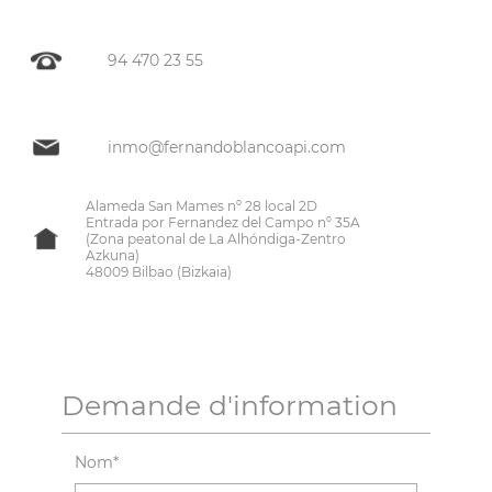
94 470 23 55
inmo@fernandoblancoapi.com
Alameda San Mames nº 28 local 2D
Entrada por Fernandez del Campo nº 35A
(Zona peatonal de La Alhóndiga-Zentro
Azkuna)
48009 Bilbao (Bizkaia)
Demande d'information
Nom*