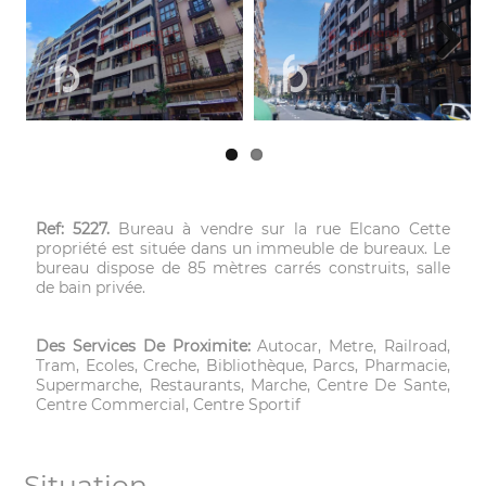
Next
Ref: 5227.
Bureau à vendre sur la rue Elcano Cette
propriété est située dans un immeuble de bureaux. Le
bureau dispose de 85 mètres carrés construits, salle
de bain privée.
Des Services De Proximite:
Autocar, Metre, Railroad,
Tram, Ecoles, Creche, Bibliothèque, Parcs, Pharmacie,
Supermarche, Restaurants, Marche, Centre De Sante,
Centre Commercial, Centre Sportif
Situation