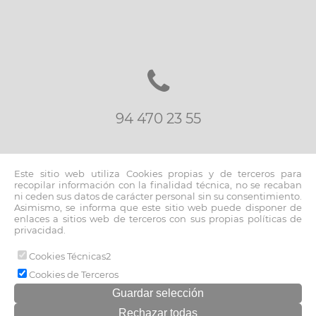
94 470 23 55
Este sitio web utiliza Cookies propias y de terceros para
recopilar información con la finalidad técnica, no se recaban
ni ceden sus datos de carácter personal sin su consentimiento.
Asimismo, se informa que este sitio web puede disponer de
inmo@fernandoblancoapi.com
enlaces a sitios web de terceros con sus propias políticas de
privacidad.
Cookies Técnicas2
© 2026 www.fernandoblancoapi.com |
Cookies de Terceros
Aviso legal y política de privacidad
|
Política de cookies