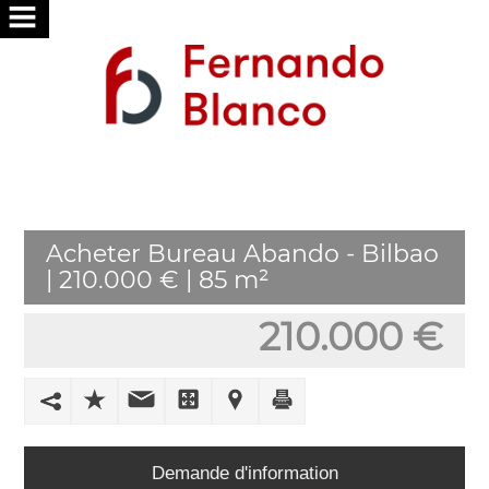
ACCUEIL
NOUS
SERVICES
RECHERCHONS
Acheter Bureau Abando - Bilbao
VOUS
| 210.000 € | 85 m²
PUBLIER
210.000 €
VOTRE
MAISON
TRAVAILLER
AVEC
Demande d'information
NOUS