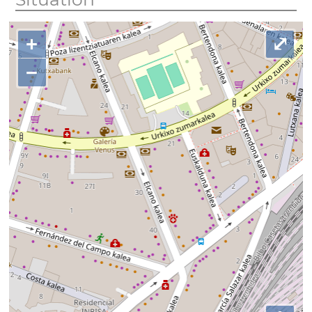
+
⤢
−