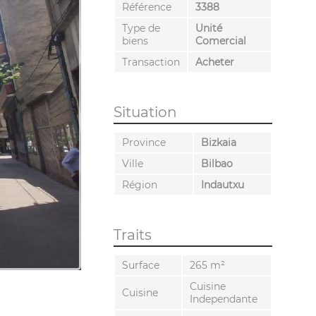
Référence
3388
Type de
Unité
biens
Comercial
Transaction
Acheter
Situation
Province
Bizkaia
Ville
Bilbao
Région
Indautxu
Traits
Surface
265 m²
Cuisine
Cuisine
Independante