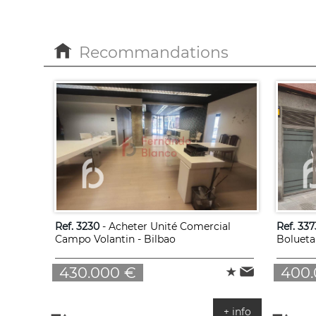
Recommandations
Ref. 3230
- Acheter Unité Comercial
Ref. 337
Campo Volantin - Bilbao
Bolueta 
430.000 €
400.
+ info