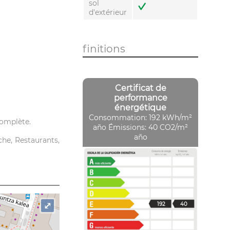
sol
d'extérieur
finitions
Certificat de
performance
énergétique
Consommation: 192 kWh/m²
complète.
año
Émissions: 40 CO2/m²
año
che, Restaurants,
⤢
192
40