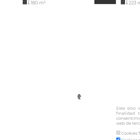
180 m²
223 
Este sitio
finalidad 
94 470 23 55
consentimie
web de terc
Cookies T