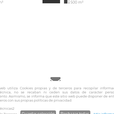
m²
500 m²
 web utiliza Cookies propias y de terceros para recopilar informa
técnica, no se recaban ni ceden sus datos de carácter pers
inmo@fernandoblancoapi.com
nto. Asimismo, se informa que este sitio web puede disponer de enla
eros con sus propias políticas de privacidad.
écnicas2