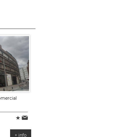
omercial
+ info