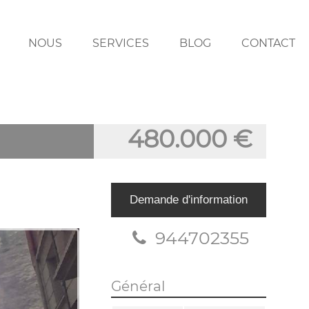
NOUS
SERVICES
BLOG
CONTACT
480.000 €
Demande d'information
944702355
Général