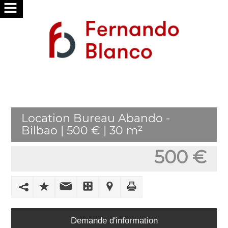
ACCUEIL
NOUS
SERVICES
RECHERCHONS
Location Bureau Abando -
VOUS
Bilbao | 500 € | 30 m²
PUBLIER
500 €
VOTRE
MAISON
TRAVAILLER
AVEC
Demande d'information
NOUS