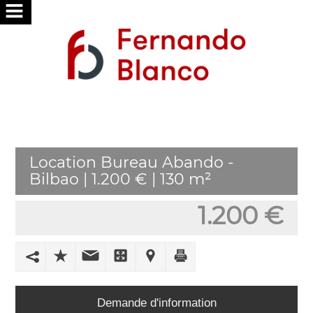
ACCUEIL
NOUS
SERVICES
RECHERCHONS
Location Bureau Abando -
VOUS
Bilbao | 1.200 € | 130 m²
PUBLIER
1.200 €
VOTRE
MAISON
TRAVAILLER
AVEC
Demande d'information
NOUS