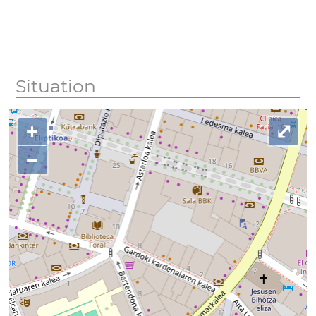
Situation
+
⤢
−