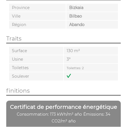
Province
Bizkaia
Ville
Bilbao
Région
Abando
Traits
Surface
130 m²
Usine
3º
Toilettes
Toilettes: 2
Soulever
finitions
Certificat de performance énergétique
Consommation: 173 kWh/m² año
Émissions: 34
CO2/m² año