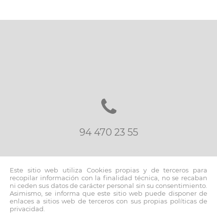
94 470 23 55
Este sitio web utiliza Cookies propias y de terceros para
recopilar información con la finalidad técnica, no se recaban
ni ceden sus datos de carácter personal sin su consentimiento.
Asimismo, se informa que este sitio web puede disponer de
inmo@fernandoblancoapi.com
enlaces a sitios web de terceros con sus propias políticas de
privacidad.