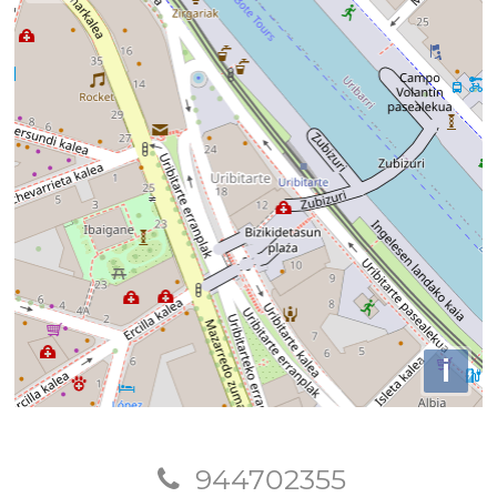
i
944702355