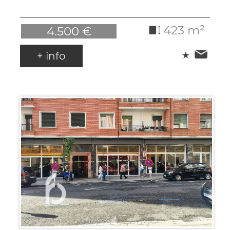
423 m²
4.500 €
+ info