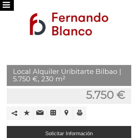
INICIO
NOSOTROS
SERVICIOS
BUSCAMOS
Local Alquiler Uribitarte Bilbao |
POR
5.750 €, 230 m²
TI
5.750 €
PUBLICA
TU
VIVIENDA
TRABAJA
Solicitar Información
CON