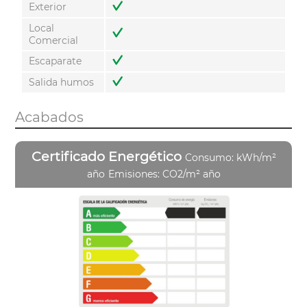
Exterior
Local
Comercial
Escaparate
Salida humos
Acabados
Certificado Energético
Consumo: kWh/m²
año
Emisiones: CO2/m² año