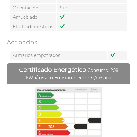
Orientación
Sur
Amueblado
Electrodomésticos
Acabados
Armarios empotrados
Certificado Energético
Consumo: 208
kWh/m² año
Emisiones: 44 CO2/m² año
44
208