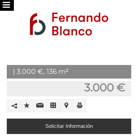
INICIO
NOSOTROS
SERVICIOS
BUSCAMOS
| 3.000 €, 136 m²
POR
TI
3.000 €
PUBLICA
TU
VIVIENDA
Solicitar Información
TRABAJA
CON