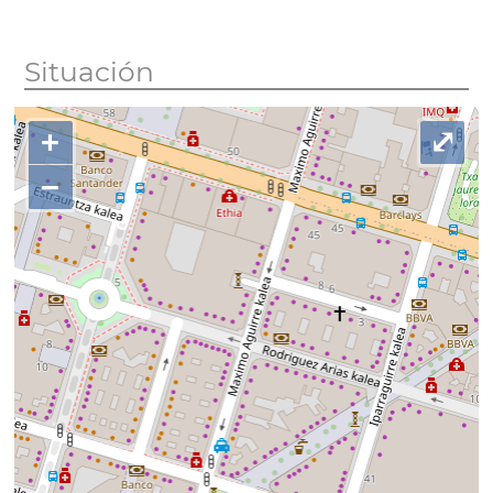
Situación
+
⤢
−