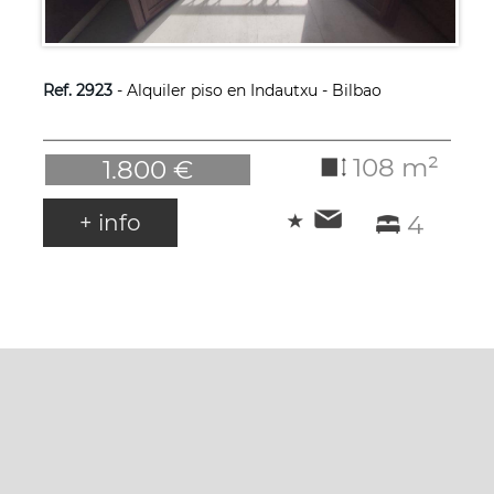
Ref. 2923
- Alquiler piso en Indautxu - Bilbao
108 m²
1.800 €
+ info
4