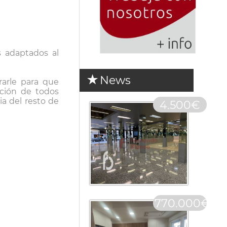
s adaptados al
News
rarle para que
cción de todos
a del resto de
4.500€
770.000€