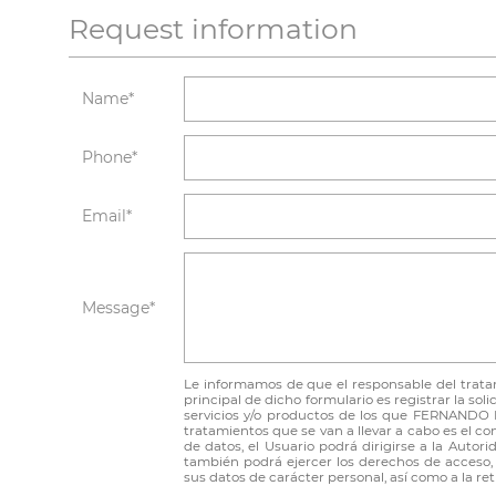
Request information
Name*
Phone*
Email*
Message*
Le informamos de que el responsable del trat
principal de dicho formulario es registrar la sol
servicios y/o productos de los que FERNANDO 
tratamientos que se van a llevar a cabo es el c
de datos, el Usuario podrá dirigirse a la Aut
también podrá ejercer los derechos de acceso, r
sus datos de carácter personal, así como a la r