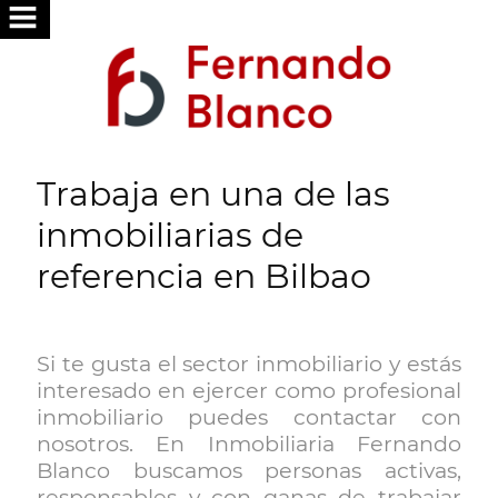
HOME
ABOUT
US
Trabaja en una de las
SERVICES
inmobiliarias de
WE
referencia en Bilbao
SEARCH
FOR
YOU
Si te gusta el sector inmobiliario y estás
interesado en ejercer como profesional
PUBLISH
inmobiliario puedes contactar con
YOUR
nosotros. En Inmobiliaria Fernando
HOME
Blanco buscamos personas activas,
responsables y con ganas de trabajar