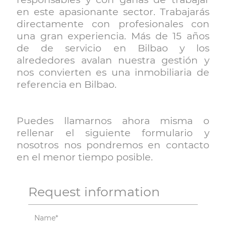
WORK
en este apasionante sector. Trabajarás
WITH
directamente con profesionales con
US
una gran experiencia. Más de 15 años
de de servicio en Bilbao y los
alrededores avalan nuestra gestión y
LINKS
nos convierten es una inmobiliaria de
BLOG
referencia en Bilbao.
CONTACT
Puedes llamarnos ahora misma o
rellenar el siguiente formulario y
nosotros nos pondremos en contacto
en el menor tiempo posible.
Request information
Name*