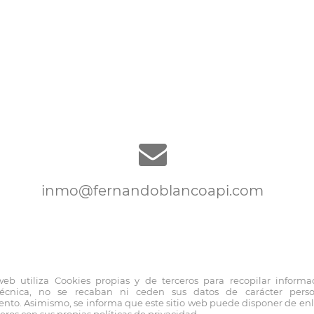
inmo@fernandoblancoapi.com
 web utiliza Cookies propias y de terceros para recopilar informa
i.com |
Aviso legal y política de privacidad
|
Política de c
técnica, no se recaban ni ceden sus datos de carácter pers
nto. Asimismo, se informa que este sitio web puede disponer de enla