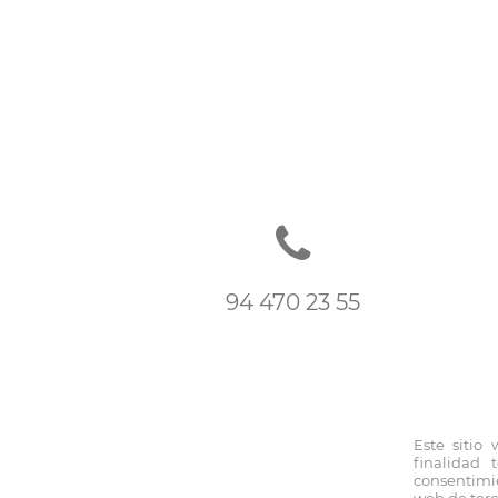
94 470 23 55
Este sitio
© 2026 www.fernandoblancoap
finalidad 
consentimie