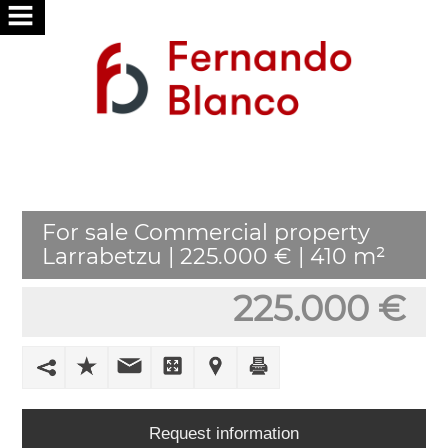
HOME
ABOUT
US
SERVICES
For sale Commercial property
WE
Larrabetzu | 225.000 € | 410 m²
SEARCH
FOR
225.000 €
YOU
PUBLISH
YOUR
HOME
Request information