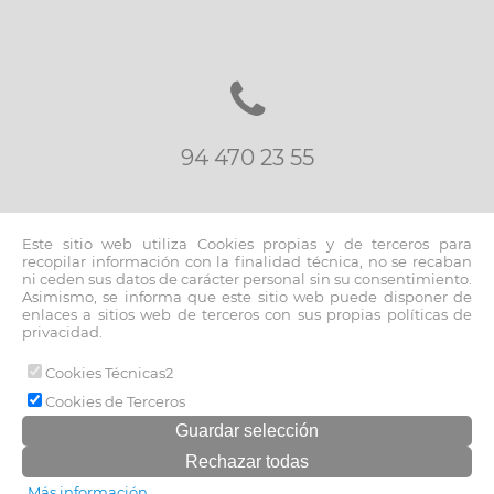
94 470 23 55
Este sitio web utiliza Cookies propias y de terceros para
recopilar información con la finalidad técnica, no se recaban
ni ceden sus datos de carácter personal sin su consentimiento.
Asimismo, se informa que este sitio web puede disponer de
inmo@fernandoblancoapi.com
enlaces a sitios web de terceros con sus propias políticas de
privacidad.
Cookies Técnicas2
© 2026 www.fernandoblancoapi.com |
Cookies de Terceros
Aviso legal y política de privacidad
|
Política de cookies
Más información