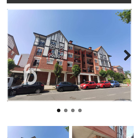
WORK
WITH
US
LINKS
BLOG
CONTACT
Next