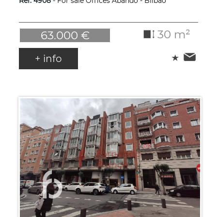
Ref. 4908
- For sale Offices Abando - Bilbao
30 m²
63.000 €
+ info