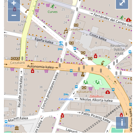
+
⤢
−
i