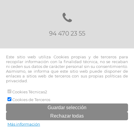
94 470 23 55
Este sitio web utiliza Cookies propias y de terceros para
recopilar información con la finalidad técnica, no se recaban
ni ceden sus datos de carácter personal sin su consentimiento.
Asimismo, se informa que este sitio web puede disponer de
inmo@fernandoblancoapi.com
enlaces a sitios web de terceros con sus propias políticas de
privacidad.
Cookies Técnicas2
© 2026 www.fernandoblancoapi.com |
Cookies de Terceros
Aviso legal y política de privacidad
|
Política de cookies
Más información
Software inmobiliario