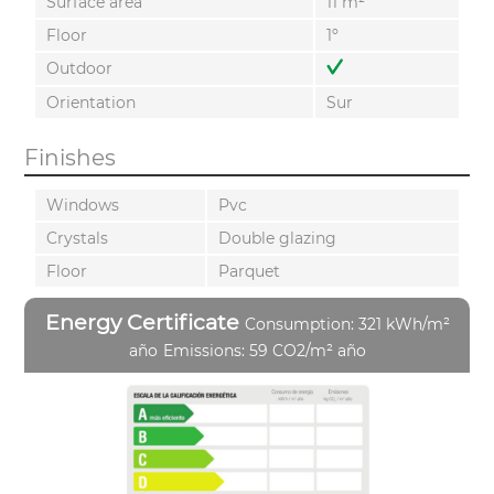
Surface area
11 m²
Floor
1º
Outdoor
Orientation
Sur
Finishes
Windows
Pvc
Crystals
Double glazing
Floor
Parquet
Energy Certificate
Consumption: 321 kWh/m²
año
Emissions: 59 CO2/m² año