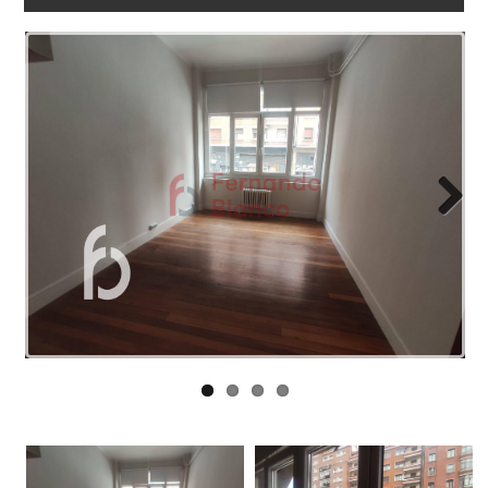
WORK
WITH
US
LINKS
BLOG
CONTACT
Next