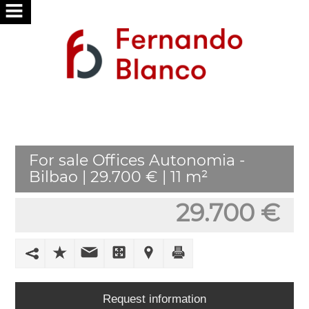
HOME
ABOUT
US
SERVICES
For sale Offices Autonomia -
WE
Bilbao | 29.700 € | 11 m²
SEARCH
FOR
29.700 €
YOU
PUBLISH
YOUR
HOME
Request information