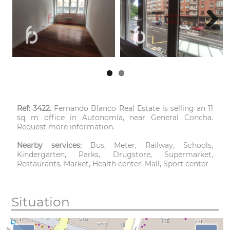
Next
Ref: 3422.
Fernando Blanco Real Estate is selling an 11
sq m office in Autonomía, near General Concha.
Request more information.
Nearby services:
Bus, Meter, Railway, Schools,
Kindergarten, Parks, Drugstore, Supermarket,
Restaurants, Market, Health center, Mall, Sport center
Situation