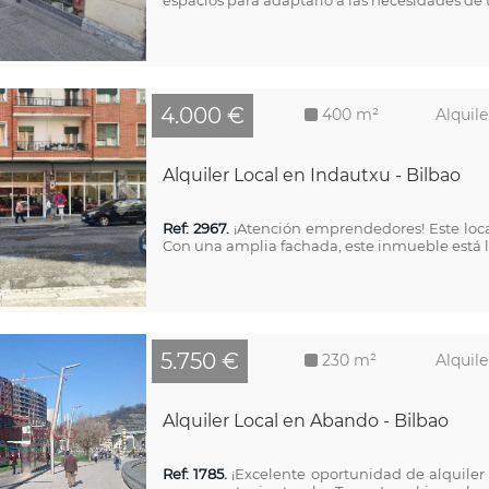
espacios para adaptarlo a las necesidades de t
4.000 €
400 m²
Alquile
Alquiler Local en Indautxu - Bilbao
Ref: 2967.
¡Atención emprendedores! Este loca
Con una amplia fachada, este inmueble está lis
5.750 €
230 m²
Alquile
Alquiler Local en Abando - Bilbao
Ref: 1785.
¡Excelente oportunidad de alquiler 