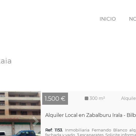
INICIO
N
kaia
1.500 €
300 m²
Alquile
Alquiler Local en Zabalburu Irala - Bil
Ref: 1153.
Inmobiliaria Fernando Blanco al
fachada y vado. 3 escaparates. Solicite informac