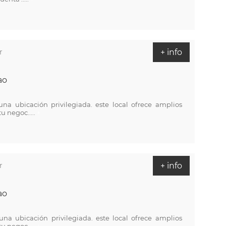
r
+ info
ao
na ubicación privilegiada. este local ofrece amplios
u negoc.....
+
r
+ info
ao
na ubicación privilegiada. este local ofrece amplios