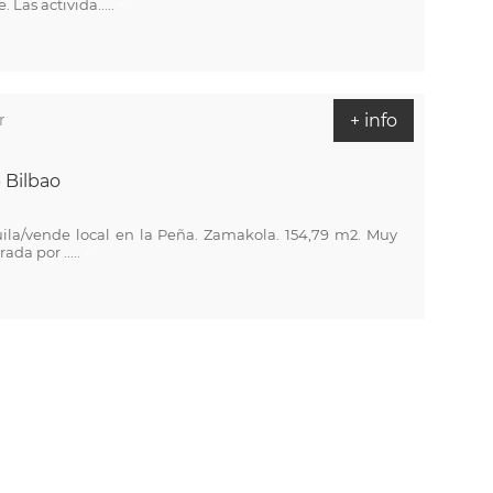
Las activida.....
+
r
+ info
 Bilbao
ila/vende local en la Peña. Zamakola. 154,79 m2. Muy
da por .....
+