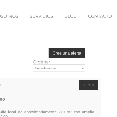
OSOTROS
SERVICIOS
BLOG
CONTACTO
Ordenar
r
+ info
bao
quila local de aproximadamente 270 m2 con amplia
ión......
+