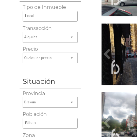
Tipo de Inmueble
Local
Transacción
Alquiler
Precio
Cualquier precio
Situación
Provincia
Bizkaia
Población
Bilbao
Zona