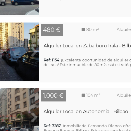
480 €
80 m²
Alquile
Alquiler Local en Zabalburu Irala - Bil
Ref: 1154.
¡Excelente oportunidad de alquiler de
de Irala! Este inmueble de 80m2 está estratég..
1.000 €
104 m²
Alquile
Alquiler Local en Autonomia - Bilbao
Ref: 3287.
Inmobiliaria Fernando Blanco ofrec
Enrique Eguren, Bilbao. Este espacioso local cu