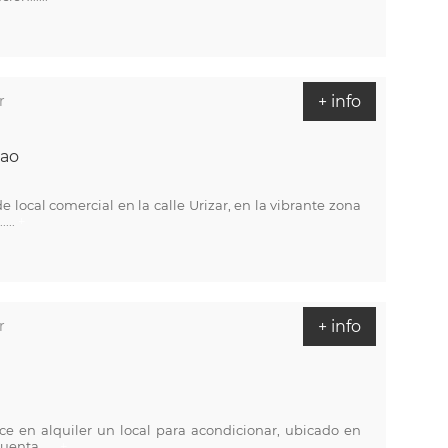
r
+ info
bao
 local comercial en la calle Urizar, en la vibrante zona
...
+
r
+ info
e en alquiler un local para acondicionar, ubicado en
enta .....
+