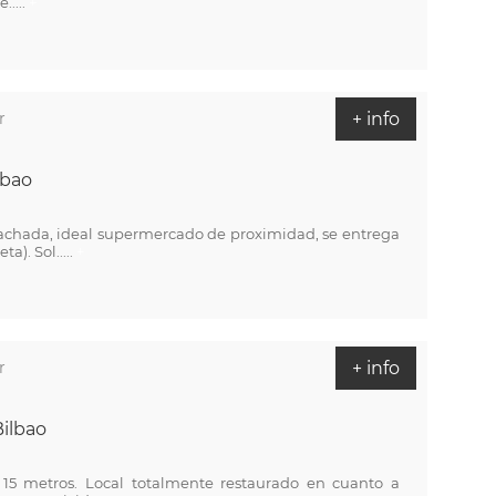
.....
+
r
+ info
lbao
fachada, ideal supermercado de proximidad, se entrega
). Sol.....
+
r
+ info
Bilbao
5 metros. Local totalmente restaurado en cuanto a