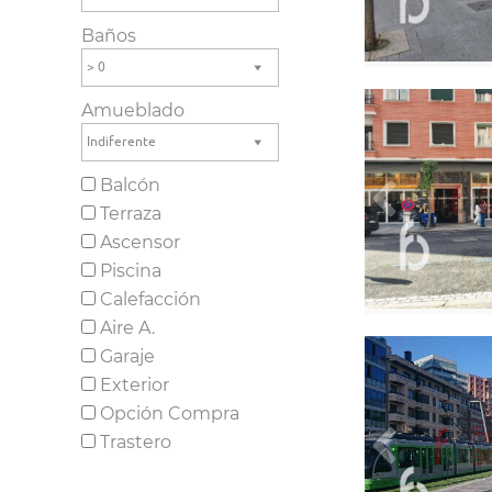
Baños
> 0
Amueblado
Indiferente
Balcón
Terraza
Ascensor
Piscina
Calefacción
Aire A.
Garaje
Exterior
Opción Compra
Trastero