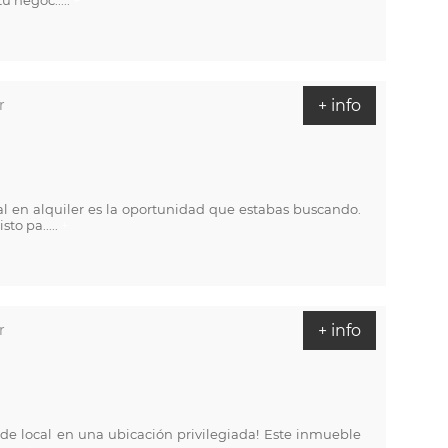
u negoc.....
+
r
+ info
l en alquiler es la oportunidad que estabas buscando.
to pa.....
+
r
+ info
de local en una ubicación privilegiada! Este inmueble