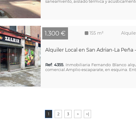
saneamiento, aislado térmica y acústicamente. 
1.300 €
155 m²
Alquile
Alquiler Local en San Adrian-La Peña -
Ref: 4355.
Inmobiliaria Fernando Blanco alqu
comercial.Amplio escaparate, en esquina. Entra
1
2
3
>
>|